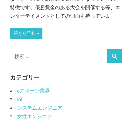
き
特徴です。優勝賞金のある大会を開催する等、エ
っ
ンターテイメントとしての側面も持っていま
か
け
続きを読む
に！
検
検
索:
索
カテゴリー
eスポーツ業界
IoT
システムエンジニア
女性エンジニア