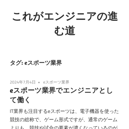
コ
ン
これがエンジニアの進
テ
む道
ン
ツ
ど
へ
う
ス
な
キ
タグ:
eスポーツ業界
り
ッ
た
プ
2024年7月4日
eスポーツ業界
い
eスポーツ業界でエンジニアとし
か
て働く
を
考
IT業界も注目するeスポーツは、電子機器を使った
え
競技の総称で、ゲーム形式ですが、通常のゲーム
る
よりも、競技や試合の要素が濃くなっているのが